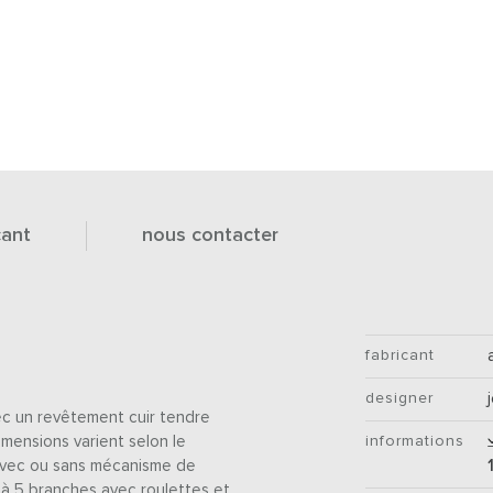
cant
nous contacter
fabricant
designer
c un revêtement cuir tendre
imensions varient selon le
informations
 avec ou sans mécanisme de
à 5 branches avec roulettes et