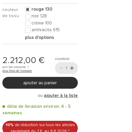
rouge 130
couleur
de tissu
noir 128
crème 100
anthracite 615
plus d'options
2.212,00 €
nombre:
prix tva comprise |
plus frais de livraison
ajouter au panier
ou
ajouter à la liste
délai de livraison environ: 4 - 5
semaines
10%
de réduction sur tous les articles
seulement du 7.8.
au 9.8.2026
*