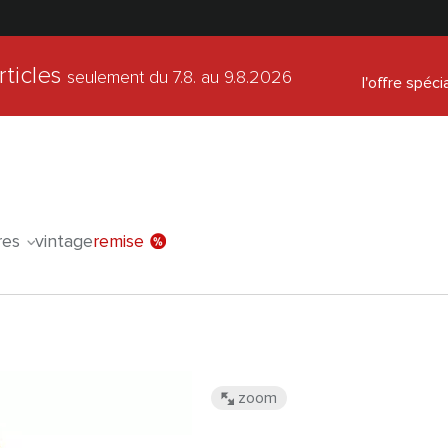
rticles
seulement du 7.8.
au 9.8.2026
l'offre spéci
res
vintage
remise
zoom