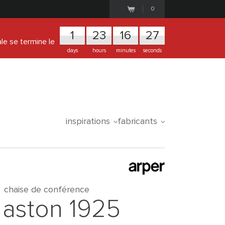
0
1
2
3
1
6
2
6
ale se termine le
days
hours
minutes
seconds
inspirations
fabricants
chaise de conférence
aston 1925