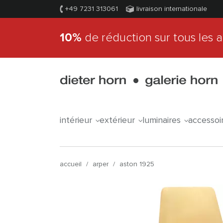
+49 7231 313061
livraison internationale
10%
de réduction sur tous les a
intérieur
extérieur
luminaires
accessoi
accueil
/
arper
/
aston 1925