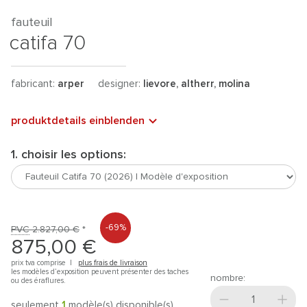
fauteuil
catifa 70
fabricant:
arper
designer:
lievore, altherr, molina
produktdetails einblenden
1. choisir les options:
-69%
PVC
2.827,00 €
*
875,00 €
prix tva comprise |
plus frais de livraison
les modèles d’exposition peuvent présenter des taches
nombre:
ou des éraflures.
seulement
1
modèle(s) disponible(s)