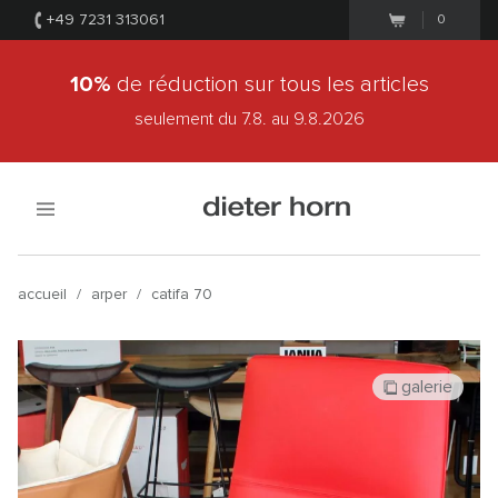
+49 7231 313061
0
10%
de réduction sur tous les articles
seulement du 7.8.
au 9.8.2026
accueil
/
arper
/
catifa 70
galerie