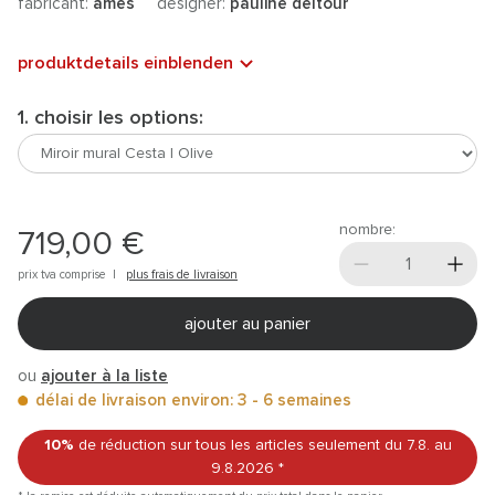
fabricant:
ames
designer:
pauline deltour
produktdetails einblenden
1. choisir les options:
nombre:
719,00 €
prix tva comprise |
plus frais de livraison
ajouter au panier
ou
ajouter à la liste
délai de livraison environ: 3 - 6 semaines
10%
de réduction sur tous les articles
seulement du 7.8.
au
9.8.2026
*