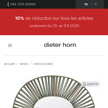
+49 7231 313061
0
10%
de réduction sur tous les articles
seulement du 7.8.
au 9.8.2026
accueil
/
ames
/
cesta (ovale)
galerie