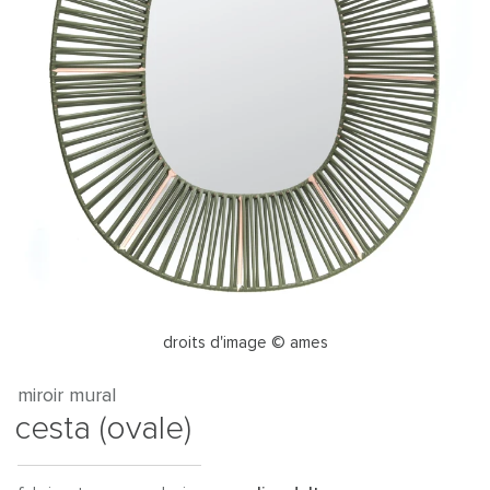
droits d'image © ames
miroir mural
cesta (ovale)