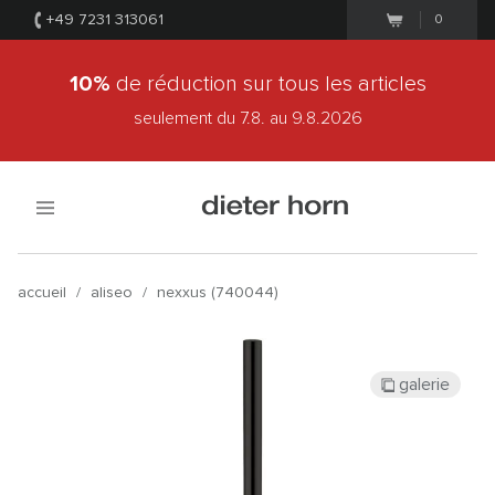
+49 7231 313061
0
10%
de réduction sur tous les articles
seulement du 7.8.
au 9.8.2026
accueil
/
aliseo
/
nexxus (740044)
galerie