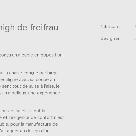
high de freifrau
fabricant
designer
conçu un meuble en opposition,
ur, la chaise conçue par birgit
rectiligne avec sa coque au
sent tout de suite à l'aise. le
ussin moelleux. une expérience
ous-estimés. ils ont la
 et l'exigence de confort n'est
uble. pour la manufacture de
s'attaquer au design d'un