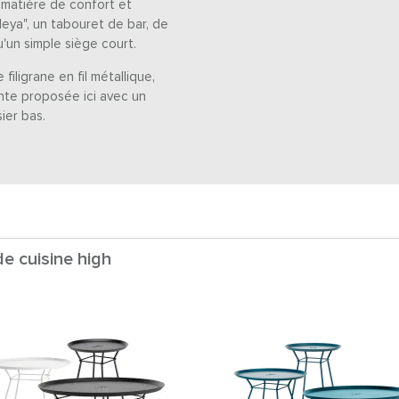
matière de confort et
"leya", un tabouret de bar, de
u'un simple siège court.
filigrane en fil métallique,
ante proposée ici avec un
ier bas.
de cuisine high