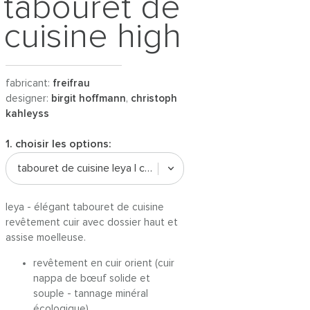
tabouret de
cuisine high
fabricant:
freifrau
designer:
birgit hoffmann
,
christoph
kahleyss
1. choisir les options:
tabouret de cuisine leya | cuir orient
leya - élégant tabouret de cuisine
revêtement cuir avec dossier haut et
assise moelleuse.
revêtement en cuir orient (cuir
nappa de bœuf solide et
souple - tannage minéral
écologique)