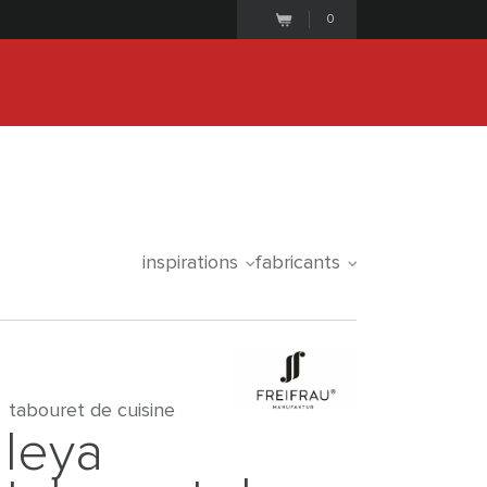
0
25
1
0
1
2
1
2
iale commence le
days
hours
minutes
seconds
inspirations
fabricants
tabouret de cuisine
leya