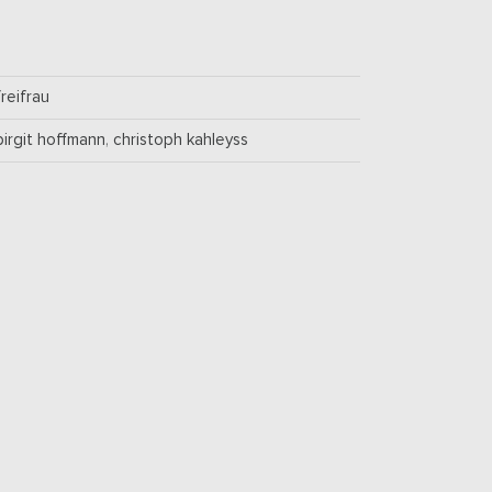
freifrau
birgit hoffmann
,
christoph kahleyss