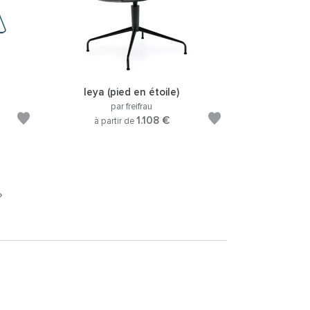
leya (pied en étoile)
par freifrau
1.108 €
à partir de