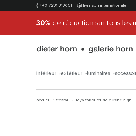
+49 7231 313061
livraison internationale
30%
de réduction sur tous les 
intérieur
extérieur
luminaires
accessoi
accueil
/
freifrau
/
leya tabouret de cuisine high