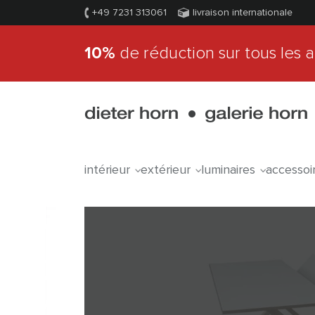
+49 7231 313061
livraison internationale
10%
de réduction sur tous les a
intérieur
extérieur
luminaires
accessoi