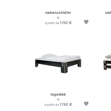
siebenschläfer
sie
lit
1.192 €
à partir de
tagedieb
lit
1.760 €
à partir de