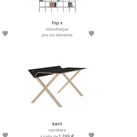
fnp x
bibliothèque
prix sur demande
kant
secrétaire
1.299 €
à partir de