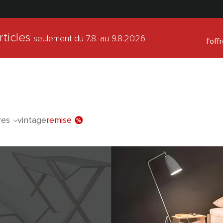
rticles
seulement du 7.8.
au 9.8.2026
l'off
res
vintage
remise