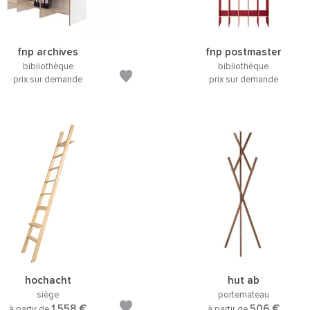
fnp archives
fnp postmaster
bibliothèque
bibliothèque
prix sur demande
prix sur demande
hochacht
hut ab
siège
portemateau
1.558 €
506 €
à partir de
à partir de