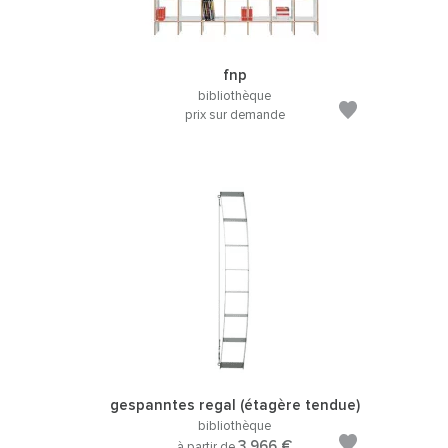
fnp
bibliothèque
prix sur demande
gespanntes regal (étagère tendue)
bibliothèque
3.966 €
à partir de