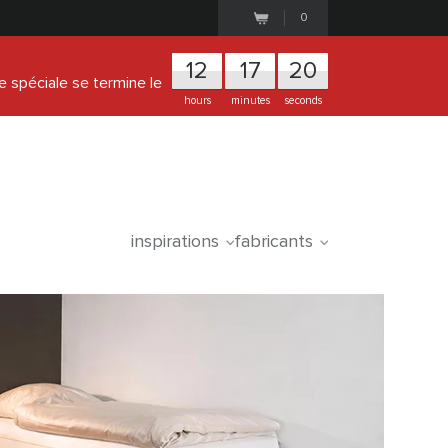
0
1
2
1
7
1
9
re spéciale se termine le
hours
minutes
seconds
inspirations
fabricants