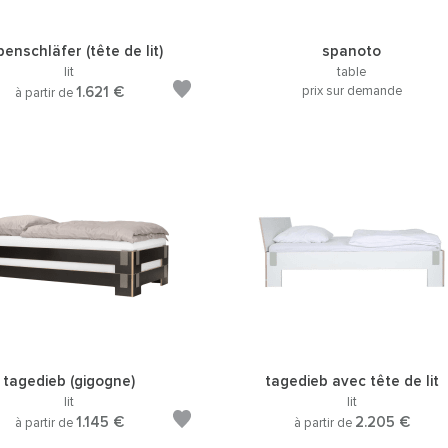
benschläfer (tête de lit)
spanoto
lit
table
1.621 €
prix sur demande
à partir de
tagedieb (gigogne)
tagedieb avec tête de lit
lit
lit
1.145 €
2.205 €
à partir de
à partir de