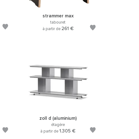
strammer max
tabouret
261 €
à partir de
zoll d (aluminium)
étagère
1.305 €
à partir de