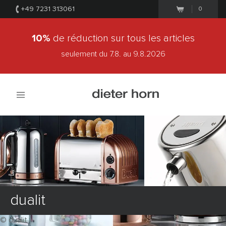
+49 7231 313061
0
10%
de réduction sur tous les articles
seulement du 7.8.
au 9.8.2026
dualit
© dualit