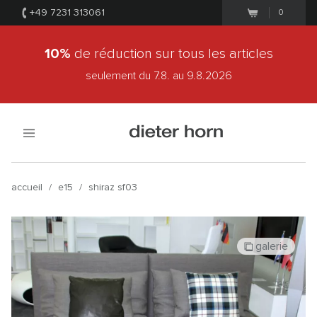
+49 7231 313061
0
10%
de réduction sur tous les articles
seulement du 7.8.
au 9.8.2026
accueil
/
e15
/
shiraz sf03
galerie