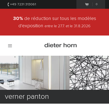
+49 7231 313061
0
30%
de réduction sur tous les modèles
d'exposition
entre le 27.7.
et le 31.8.2026
verner panton