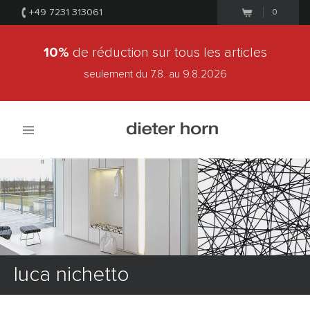
+49 7231 313061
0
10%
de réduction sur tous les articles
seulement du 7.8.
au 9.8.2026
luca nichetto