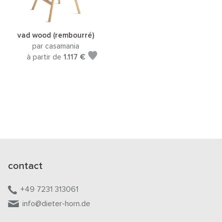
vad wood (rembourré)
par casamania
à partir de
1.117 €
contact
+49 7231 313061
info@dieter-horn.de