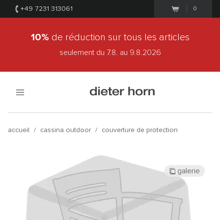
+49 7231 313061
0
10%
de réduction sur tous les articles
seulement du 7.8.
au 9.8.2026
accueil
/
cassina outdoor
/
couverture de protection
galerie