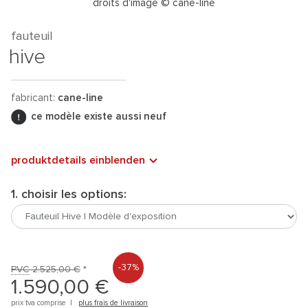
droits d'image © cane-line
fauteuil
hive
fabricant:
cane-line
ce modèle existe aussi neuf
produktdetails einblenden
1. choisir les options:
-37%
PVC
2.525,00 €
*
1.590,00 €
prix tva comprise |
plus frais de livraison