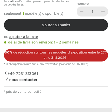
les modèles d’exposition peuvent présenter des taches
nombre:
ou des éraflures.
seulement
1
modèle(s) disponible(s)
ajouter au panier
ou
ajouter à la liste
délai de livraison environ: 1 - 2 semaines
30%
de réduction sur tous les modèles d'exposition
entre le 27.7.
et le 31.8.2026
*
* 30% supplémentaire sur le prix d'exposition (économie de 682,00 €)
+49 7231 313061
nous contacter
* prix de vente conseillé