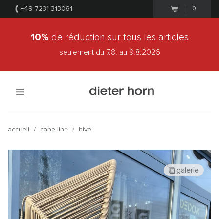
+49 7231 313061
0
10%
de réduction sur tous les articles
seulement du 7.8.
au 9.8.2026
accueil
/
cane-line
/
hive
galerie